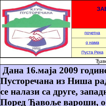
ЗА
почетна
о нама
Пуста Река
Ђав
Ђ
Дана 16.маја 2009 годин
Пусторечана из Ниша ра
се налази са друге, запад
Поред Ђавоље вароши, о