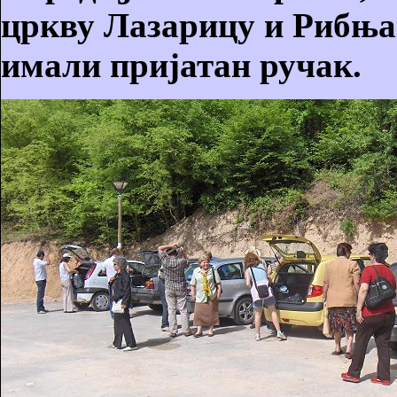
цркву Лазарицу и Рибњак
имали пријатан ручак.