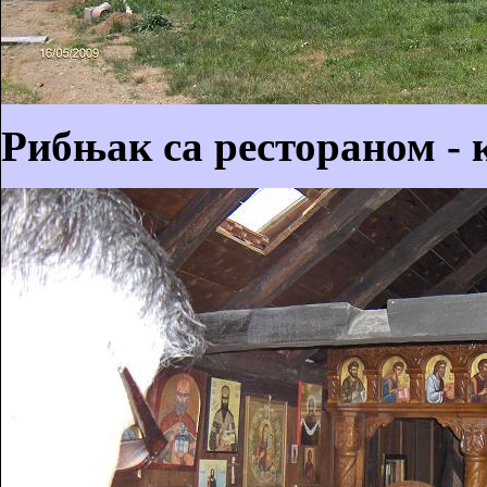
Рибњак са рестораном - 