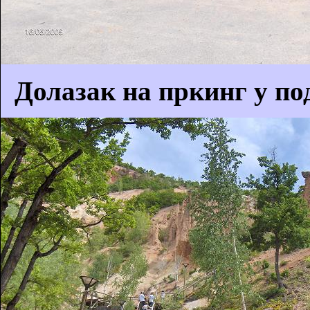
Долазак на пркинг у по