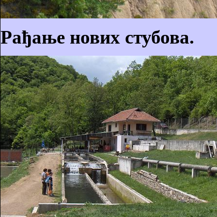
Рађање нових стубова.