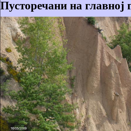
Пусторечани на главној 