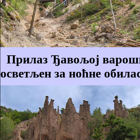
Прилаз Ђавољој вароши 
осветљен за ноћне обилас